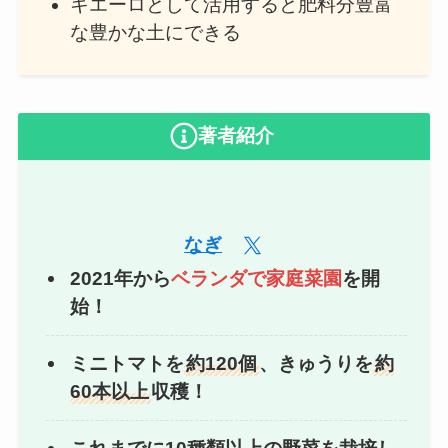
キエーロとして活用すると肥料分豊富
な豊かな土にできる
著者紹介
なぎ
2021年から
ベランダで家庭菜園
を開
始！
ミニトマトを
約120個
、きゅうりを
約
60本以上
収穫！