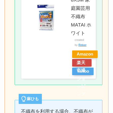
庭園芸用
不織布
MATAI ホ
ワイト
created
by
Rinker
Amazon
楽天
市場
Yahoo
ショ
ッピ
ング
麻ひも
不織布を利用する場合、不織布が