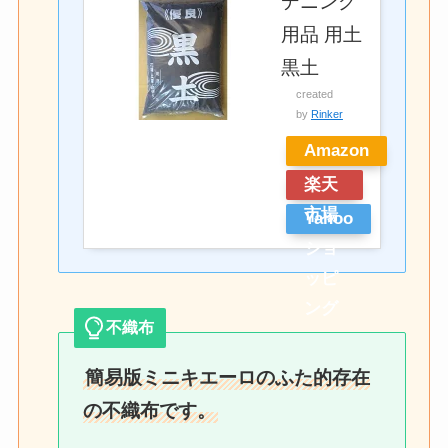
デニング
用品 用土
黒土
created
by
Rinker
Amazon
楽天
市場
Yahoo
ショ
ッピ
ング
不織布
簡易版ミニキエーロのふた的存在
の不織布です。