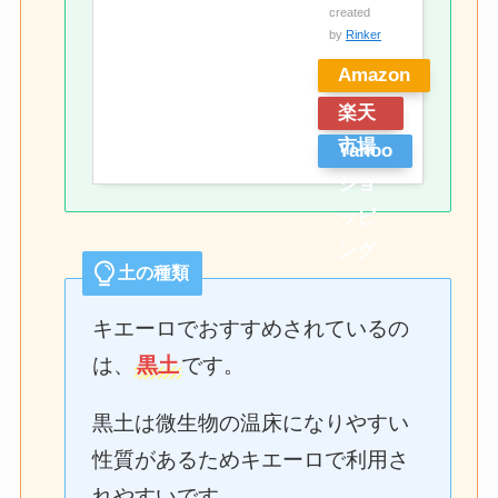
created
by
Rinker
Amazon
楽天
市場
Yahoo
ショ
ッピ
ング
土の種類
キエーロでおすすめされているの
は、
黒土
です。
黒土は微生物の温床になりやすい
性質があるためキエーロで利用さ
れやすいです。