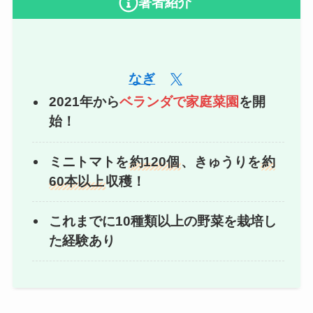
著者紹介
なぎ
2021年から
ベランダで家庭菜園
を開
始！
ミニトマトを
約120個
、きゅうりを
約
60本以上
収穫！
これまでに10種類以上の野菜を栽培し
た経験あり