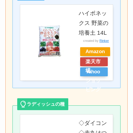
ハイポネッ
クス 野菜の
培養土 14L
created by
Rinker
Amazon
楽天市
場
Yahoo
ショッ
ピング
ラディッシュの種
◇ダイコン
◇赤丸はつ