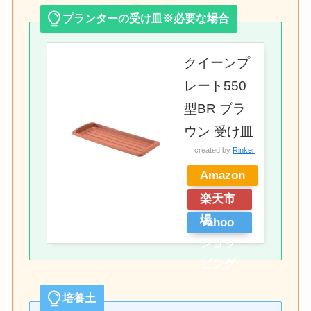
プランターの受け皿※必要な場合
クイーンプ
レート550
型BR ブラ
ウン 受け皿
created by
Rinker
Amazon
楽天市
場
Yahoo
ショッ
ピング
培養土