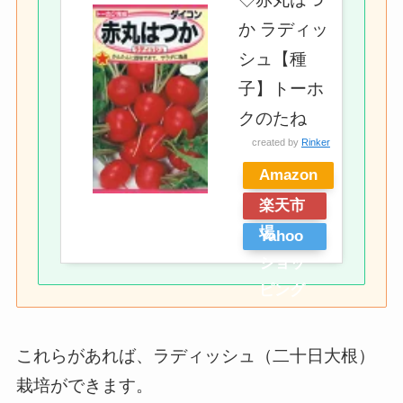
か ラディッ
シュ【種
子】トーホ
クのたね
created by
Rinker
Amazon
楽天市
場
Yahoo
ショッ
ピング
これらがあれば、ラディッシュ（二十日大根）
栽培ができます。