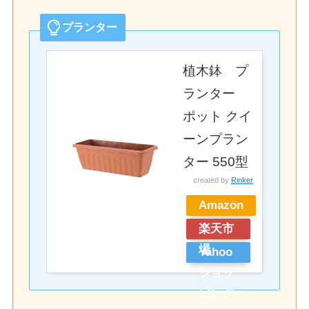
プランター
植木鉢 プ
ランター
ポット クイ
ーンプラン
ター 550型
created by
Rinker
Amazon
楽天市
場
Yahoo
ショッ
ピング