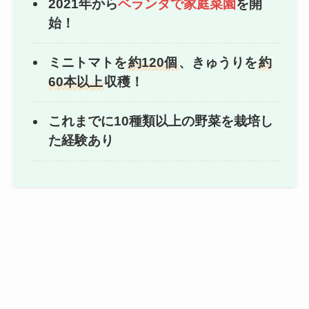
2021年から
ベランダで家庭菜園
を開
始！
ミニトマトを
約120個
、きゅうりを
約
60本以上
収穫！
これまでに10種類以上の野菜を栽培し
た経験あり