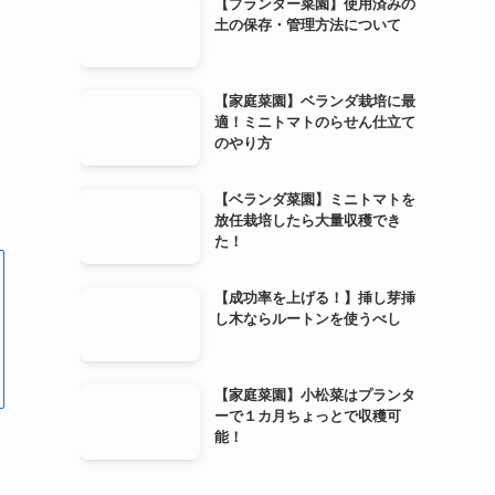
【プランター菜園】使用済みの
土の保存・管理方法について
【家庭菜園】ベランダ栽培に最
適！ミニトマトのらせん仕立て
のやり方
。
【ベランダ菜園】ミニトマトを
放任栽培したら大量収穫でき
た！
【成功率を上げる！】挿し芽挿
し木ならルートンを使うべし
【家庭菜園】小松菜はプランタ
ーで１カ月ちょっとで収穫可
能！