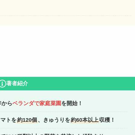
著者紹介
1年から
ベランダで家庭菜園
を開始！
トマトを
約120個
、きゅうりを
約60本以上
収穫！