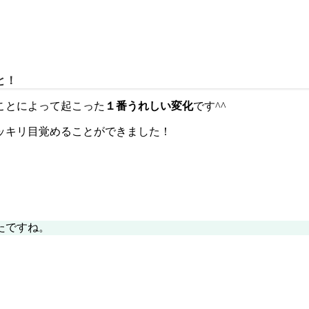
と！
ことによって起こった
１番うれしい変化
です^^
ッキリ目覚めることができました！
たですね。