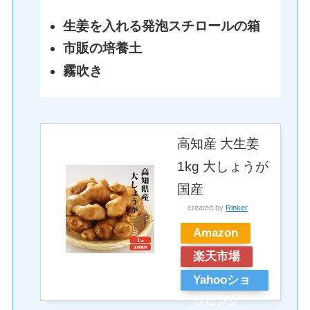
生姜を入れる発泡スチロールの箱
市販の培養土
霧吹き
高知産 大生姜
1kg 大しょうが
国産
created by
Rinker
Amazon
楽天市場
Yahooショ
ッピング