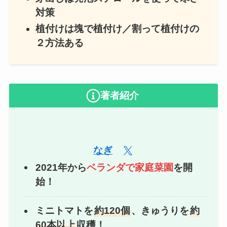
対策
植付けは塊で植付け／割って植付けの
２方法ある
著者紹介
なぎ
2021年から
ベランダで家庭菜園
を開
始！
ミニトマトを
約120個
、きゅうりを
約
60本以上
収穫！