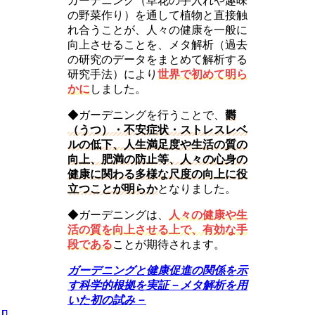
ガーデニング（草花の手入れや趣味
の野菜作り）を通して植物と直接触
れ合うことが、人々の健康を一般に
向上させることを、メタ解析（過去
の研究のデータをまとめて解析する
研究手法）により
世界で初めて明ら
かに
しました。
◆ガーデニングを行うことで、
欝
（うつ）・不安症状・ストレスレベ
ルの低下、人生満足度や生活の質の
向上、肥満の防止等、人々の心身の
健康に関わる多様な尺度の向上に役
立つことが明らか
となりました。
◆ガーデニングは、
人々の健康や生
活の質を向上させる上で、有効な手
段である
ことが期待されます。
ガーデニングと健康促進の関係を示
す科学的根拠を実証－メタ解析を用
いた初の試み－