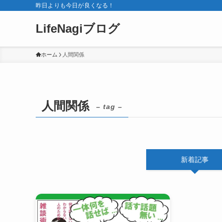
昨日よりも今日が良くなる！
LifeNagiブログ
ホーム
人間関係
人間関係
– tag –
新着記事